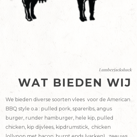
Lumberjackshack
WAT BIEDEN WIJ
We bieden diverse soorten vlees voor de American
BBQ style o.a : pulled pork, spareribs, angus
burger, runder hamburger, hele kip, pulled
chicken, kip dijvlees, kipdrumstick, chicken
lollypop met bacon, burnt ends (varken), zeeuws